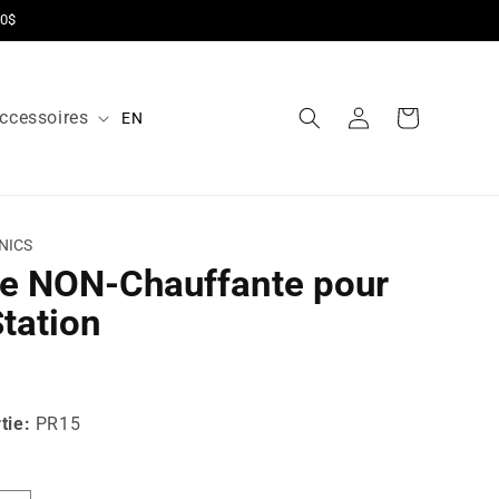
00$
ccessoires
Connexion
Panier
EN
NICS
re NON-Chauffante pour
tation
tie:
PR15