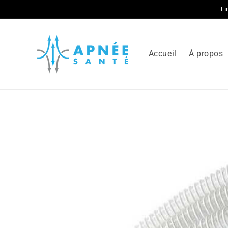
et
Li
passer
au
contenu
Accueil
À propos
Passer aux
informations
produits