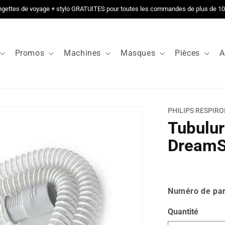
ngettes de voyage + stylo GRATUITES pour toutes les commandes de plus de 1
Promos
Machines
Masques
Pièces
A
PHILIPS RESPIRO
Tubulu
DreamS
Prix
habituel
Numéro de par
Quantité