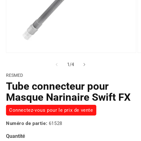
de
1
/
4
RESMED
Tube connecteur pour
Masque Narinaire Swift FX
Connectez-vous pour le prix de vente
Numéro de partie:
61528
Quantité