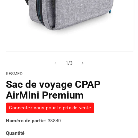
de
1
/
3
RESMED
Sac de voyage CPAP
AirMini Premium
Connectez-vous pour le prix de vente
Numéro de partie:
38840
Quantité