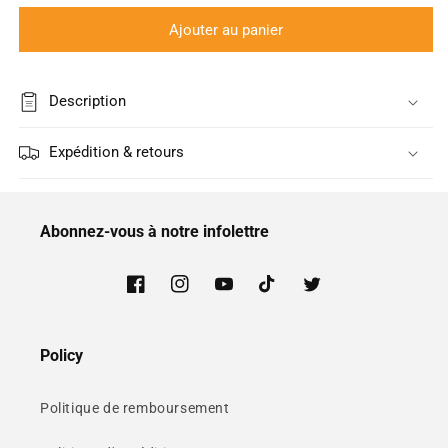
quantité
quantité
de
de
Ajouter au panier
Réservoir
Réservoir
d’eau
d’eau
pour
pour
Description
ICON
ICON
Expédition & retours
Abonnez-vous à notre infolettre
Facebook
Instagram
YouTube
TikTok
Twitter
Policy
Politique de remboursement