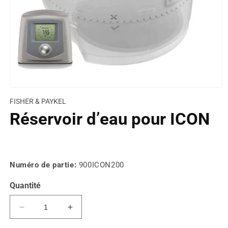
FISHER & PAYKEL
Réservoir d’eau pour ICON
Prix
habituel
Numéro de partie:
900ICON200
Quantité
Réduire
Augmenter
la
la