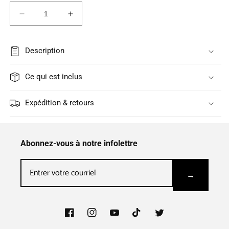
Réduire
Augmenter
la
la
quantité
quantité
de
de
Description
Filtres
Filtres
hypoallergiques
hypoallergiques
Ce qui est inclus
pour
pour
S9
S9
Expédition & retours
et
et
Airsense
Airsense
10
10
Abonnez-vous à notre infolettre
Facebook
Instagram
YouTube
TikTok
Twitter