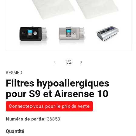
de
1
/
2
RESMED
Filtres hypoallergiques
pour S9 et Airsense 10
Connectez-vous pour le prix de vente
Numéro de partie:
36858
Quantité