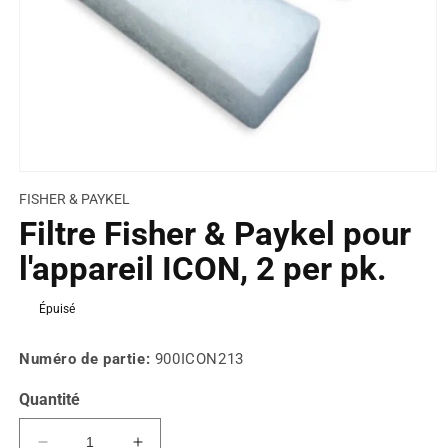
FISHER & PAYKEL
Filtre Fisher & Paykel pour
l'appareil ICON, 2 per pk.
Prix
Épuisé
habituel
Numéro de partie:
900ICON213
Quantité