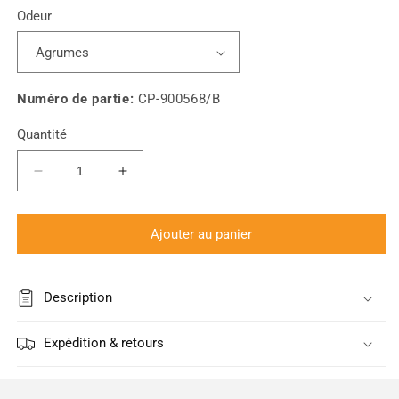
Odeur
Numéro de partie:
CP-900568/B
Quantité
Réduire
Augmenter
la
la
quantité
quantité
de
de
Ajouter au panier
Lingettes
Lingettes
nettoyantes
nettoyantes
pour
pour
Description
masque
masque
de
de
Expédition & retours
CPAP
CPAP