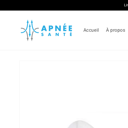
et
Li
passer
au
contenu
Accueil
À propos
Passer aux
informations
produits