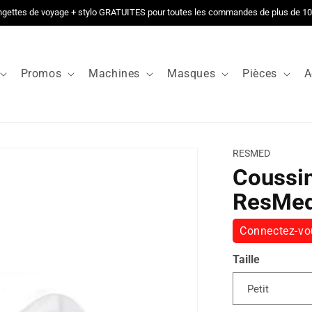
ngettes de voyage + stylo GRATUITES pour toutes les commandes de plus de 1
Promos
Machines
Masques
Pièces
A
RESMED
Coussi
ResMed 
Connectez-vou
Taille