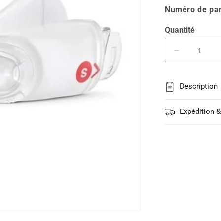
Numéro de par
Quantité
Réduire
la
quantité
de
Description
Coussin
pour
Expédition &
Masque
Nasal
de
ResMed
Airfit
N30i